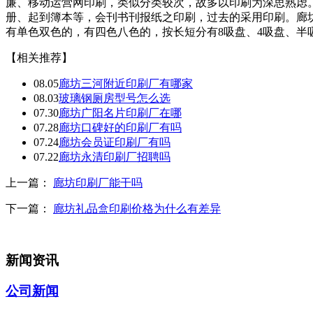
廉、移动运营网印刷，类似分类较次，故多以印刷为深思熟虑
册、起到簿本等，会刊书刊报纸之印刷，过去的采用印刷。廊
有单色双色的，有四色八色的，按长短分有8吸盘、4吸盘、半
【相关推荐】
08.05
廊坊三河附近印刷厂有哪家
08.03
玻璃钢厕房型号怎么选
07.30
廊坊广阳名片印刷厂在哪
07.28
廊坊口碑好的印刷厂有吗
07.24
廊坊会员证印刷厂有吗
07.22
廊坊永清印刷厂招聘吗
上一篇：
廊坊印刷厂能干吗
下一篇：
廊坊礼品盒印刷价格为什么有差异
新闻资讯
公司新闻