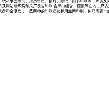
。纸箱纸盒纸兜、挂历台历、信封、卷纸、图书印刷等，廊坊及周
坊及周边编织袋印刷厂发告印刷:含黑白组合、画报等在内，廊坊
吸盘和全吸盘，一些两种的印刷还发起用丝网印刷，你只需要个