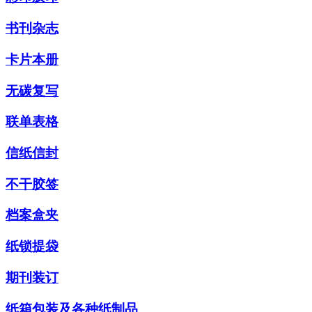
书刊杂志
卡片本册
无碳复写
联单表格
信纸信封
不干胶签
档案盒夹
纸锁提袋
期刊装订
纸箱包装及各种纸制品