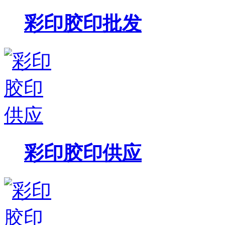
彩印胶印批发
彩印胶印供应