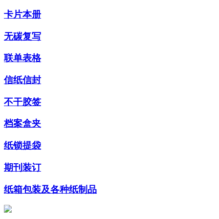
卡片本册
无碳复写
联单表格
信纸信封
不干胶签
档案盒夹
纸锁提袋
期刊装订
纸箱包装及各种纸制品