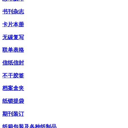
书刊杂志
卡片本册
无碳复写
联单表格
信纸信封
不干胶签
档案盒夹
纸锁提袋
期刊装订
纸箱包装及各种纸制品