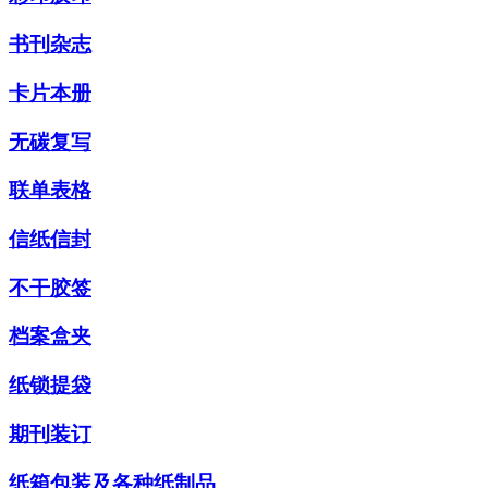
书刊杂志
卡片本册
无碳复写
联单表格
信纸信封
不干胶签
档案盒夹
纸锁提袋
期刊装订
纸箱包装及各种纸制品