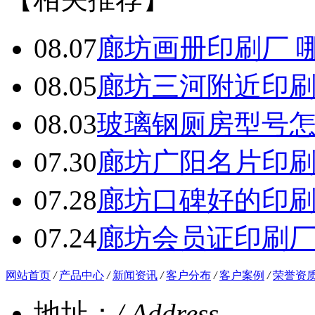
08.07
廊坊画册印刷厂 
08.05
廊坊三河附近印
08.03
玻璃钢厕房型号
07.30
廊坊广阳名片印
07.28
廊坊口碑好的印
07.24
廊坊会员证印刷
网站首页
/
产品中心
/
新闻资讯
/
客户分布
/
客户案例
/
荣誉资
地址：
/ Address