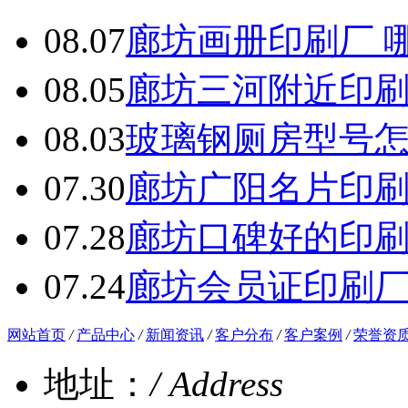
08.07
廊坊画册印刷厂 
08.05
廊坊三河附近印
08.03
玻璃钢厕房型号
07.30
廊坊广阳名片印
07.28
廊坊口碑好的印
07.24
廊坊会员证印刷
网站首页
/
产品中心
/
新闻资讯
/
客户分布
/
客户案例
/
荣誉资
地址：
/ Address