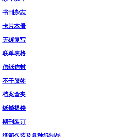
书刊杂志
卡片本册
无碳复写
联单表格
信纸信封
不干胶签
档案盒夹
纸锁提袋
期刊装订
纸箱包装及各种纸制品