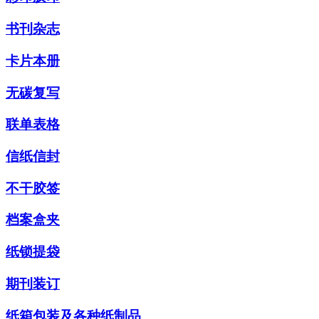
书刊杂志
卡片本册
无碳复写
联单表格
信纸信封
不干胶签
档案盒夹
纸锁提袋
期刊装订
纸箱包装及各种纸制品