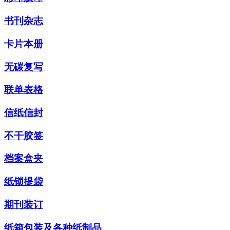
书刊杂志
卡片本册
无碳复写
联单表格
信纸信封
不干胶签
档案盒夹
纸锁提袋
期刊装订
纸箱包装及各种纸制品