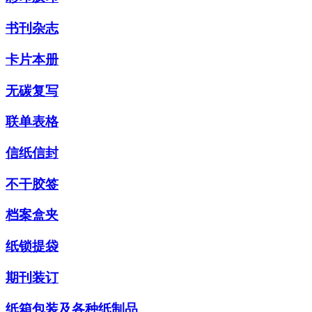
书刊杂志
卡片本册
无碳复写
联单表格
信纸信封
不干胶签
档案盒夹
纸锁提袋
期刊装订
纸箱包装及各种纸制品