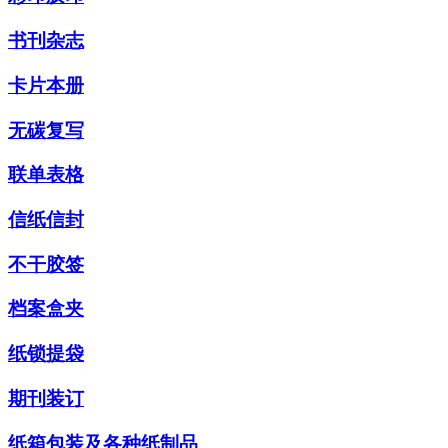
书刊杂志
卡片本册
无碳复写
联单表格
信纸信封
不干胶签
档案盒夹
纸锁提袋
期刊装订
纸箱包装及各种纸制品