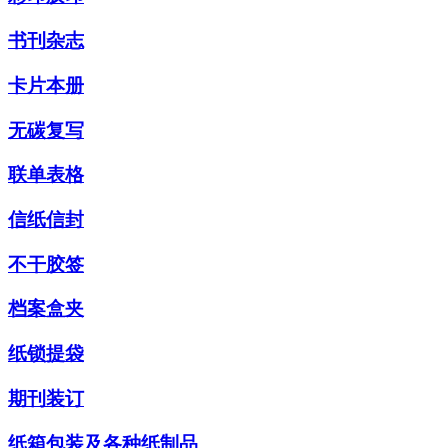
书刊杂志
卡片本册
无碳复写
联单表格
信纸信封
不干胶签
档案盒夹
纸锁提袋
期刊装订
纸箱包装及各种纸制品